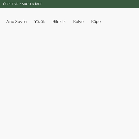
ÜCRETSIZ KARGO & İADE
Ana Sayfa
Yüzük
Bileklik
Kolye
Küpe